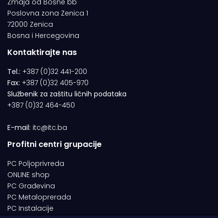
Zmaja od Bosne bb
Poslovna zona Zenica 1
72000 Zenica
Bosna i Hercegovina
Kontaktirajte nas
Tel.:
+387 (0)32 441-200
Fax:
+387 (0)32 405-970
Službenik za zaštitu ličnih podataka
+387 (0)32 464-450
E-mail:
itc@itc.ba
Profitni centri grupacije
PC Poljoprivreda
ONLINE shop
PC Građevina
PC Metaloprerada
PC Instalacije