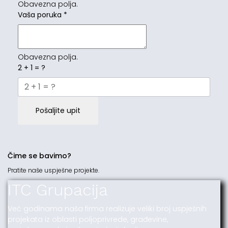
Obavezna polja.
Vaša poruka
*
Obavezna polja.
2 + 1 = ?
Pošaljite upit
Čime se bavimo?
Pratite naše uspješne projekte.
ITC Grupacija
Već godinama naša firma realizuje veliki broj uspješnih
projekata iz oblasti poljoprivrede, građevine,