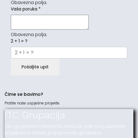
Obavezna polja.
Vaša poruka
*
Obavezna polja.
2 + 1 = ?
Pošaljite upit
Čime se bavimo?
Pratite naše uspješne projekte.
ITC Grupacija
Već godinama naša firma realizuje veliki broj uspješnih
projekata iz oblasti poljoprivrede, građevine,