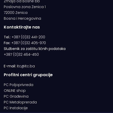
Zmaja od Bosne bb
Poslovna zona Zenica 1
72000 Zenica
Bosna i Hercegovina
Kontaktirajte nas
Tel.:
+387 (0)32 441-200
Fax:
+387 (0)32 405-970
Službenik za zaštitu ličnih podataka
+387 (0)32 464-450
E-mail:
itc@itc.ba
Profitni centri grupacije
PC Poljoprivreda
ONLINE shop
PC Građevina
PC Metaloprerada
PC Instalacije