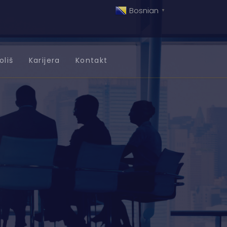
Bosnian
▼
oliš
Karijera
Kontakt