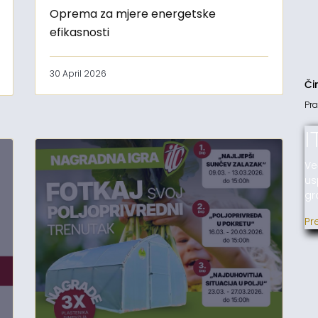
Oprema za mjere energetske
efikasnosti
30 April 2026
Či
Pra
I
Ve
us
gr
Pr