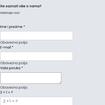
lite saznati više o nama?
taktirajte nas!
Ime i prezime
*
Obavezna polja.
E-mail
*
Obavezna polja.
Vaša poruka
*
Obavezna polja.
2 + 1 = ?