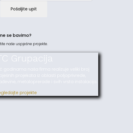
Pošaljite upit
me se bavimo?
tite naše uspješne projekte.
TC Grupacija
ć godinama naša firma realizuje veliki broj
pješnih projekata iz oblasti poljoprivrede,
ađevine, metaloprerade i svih vrsta instalacija.
egledajte projekte