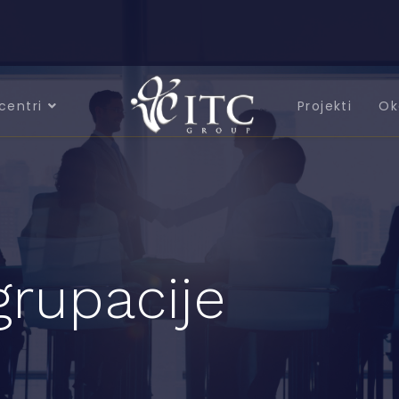
centri
Projekti
Ok
grupacije