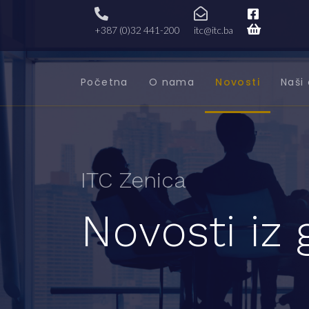
+387 (0)32 441-200
itc@itc.ba
Početna
O nama
Novosti
Naši 
ITC Zenica
Novosti iz 