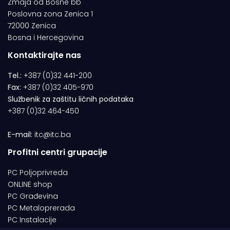
Zmaja od Bosne bb
Poslovna zona Zenica 1
72000 Zenica
Bosna i Hercegovina
Kontaktirajte nas
Tel.:
+387 (0)32 441-200
Fax:
+387 (0)32 405-970
Službenik za zaštitu ličnih podataka
+387 (0)32 464-450
E-mail:
itc@itc.ba
Profitni centri grupacije
PC Poljoprivreda
ONLINE shop
PC Građevina
PC Metaloprerada
PC Instalacije