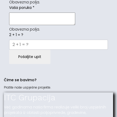
Obavezna polja.
Vaša poruka
*
Obavezna polja.
2 + 1 = ?
Pošaljite upit
Čime se bavimo?
Pratite naše uspješne projekte.
ITC Grupacija
Već godinama naša firma realizuje veliki broj uspješnih
projekata iz oblasti poljoprivrede, građevine,