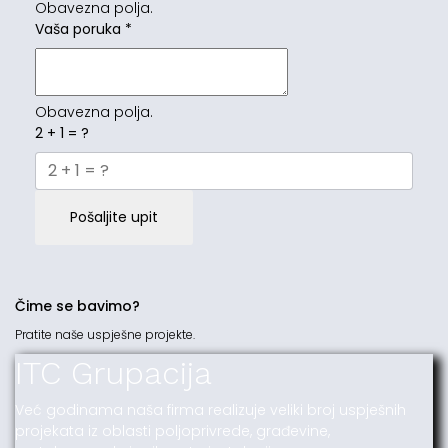
Obavezna polja.
Vaša poruka
*
Obavezna polja.
2 + 1 = ?
Pošaljite upit
Čime se bavimo?
Pratite naše uspješne projekte.
ITC Grupacija
Već godinama naša firma realizuje veliki broj uspješnih
projekata iz oblasti poljoprivrede, građevine,