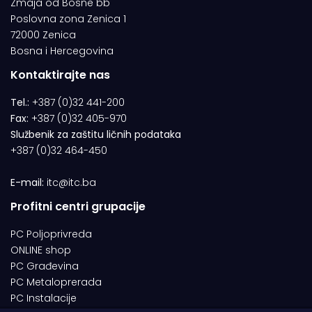
Zmaja od Bosne bb
Poslovna zona Zenica 1
72000 Zenica
Bosna i Hercegovina
Kontaktirajte nas
Tel.:
+387 (0)32 441-200
Fax:
+387 (0)32 405-970
Službenik za zaštitu ličnih podataka
+387 (0)32 464-450
E-mail:
itc@itc.ba
Profitni centri grupacije
PC Poljoprivreda
ONLINE shop
PC Građevina
PC Metaloprerada
PC Instalacije