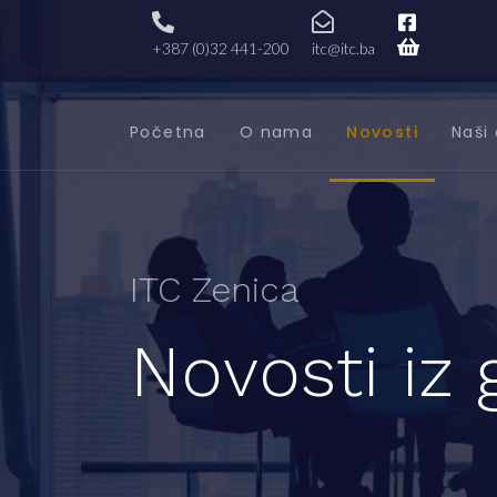
+387 (0)32 441-200
itc@itc.ba
Početna
O nama
Novosti
Naši 
ITC Zenica
Novosti iz 