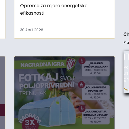
Oprema za mjere energetske
efikasnosti
30 April 2026
Či
Pra
I
Ve
us
gr
Pr