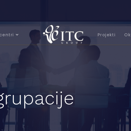
centri
Projekti
Ok
grupacije