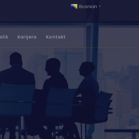
Bosnian
▼
oliš
Karijera
Kontakt