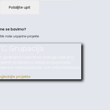
Pošaljite upit
me se bavimo?
tite naše uspješne projekte.
TC Grupacija
ć godinama naša firma realizuje veliki broj
pješnih projekata iz oblasti poljoprivrede,
ađevine, metaloprerade i svih vrsta instalacija.
egledajte projekte