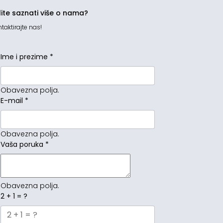
lite saznati više o nama?
taktirajte nas!
Ime i prezime
*
Obavezna polja.
E-mail
*
Obavezna polja.
Vaša poruka
*
Obavezna polja.
2 + 1 = ?