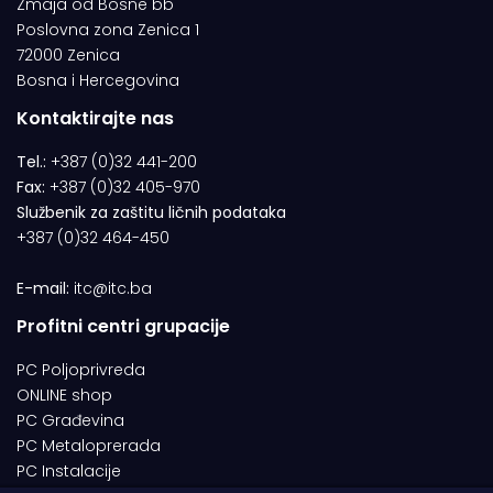
Zmaja od Bosne bb
Poslovna zona Zenica 1
72000 Zenica
Bosna i Hercegovina
Kontaktirajte nas
Tel.:
+387 (0)32 441-200
Fax:
+387 (0)32 405-970
Službenik za zaštitu ličnih podataka
+387 (0)32 464-450
E-mail:
itc@itc.ba
Profitni centri grupacije
PC Poljoprivreda
ONLINE shop
PC Građevina
PC Metaloprerada
PC Instalacije