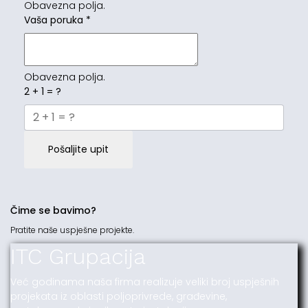
Obavezna polja.
Vaša poruka
*
Obavezna polja.
2 + 1 = ?
Pošaljite upit
Čime se bavimo?
Pratite naše uspješne projekte.
ITC Grupacija
Već godinama naša firma realizuje veliki broj uspješnih
projekata iz oblasti poljoprivrede, građevine,