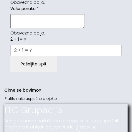
Obavezna polja.
Vaša poruka
*
Obavezna polja.
2 + 1 = ?
Pošaljite upit
Čime se bavimo?
Pratite naše uspješne projekte.
ITC Grupacija
Već godinama naša firma realizuje veliki broj uspješnih
projekata iz oblasti poljoprivrede, građevine,