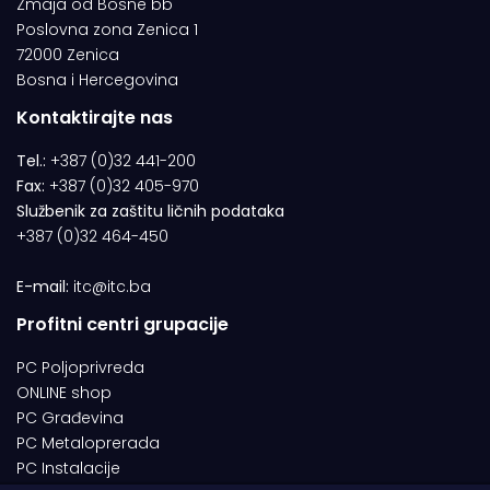
Zmaja od Bosne bb
Poslovna zona Zenica 1
72000 Zenica
Bosna i Hercegovina
Kontaktirajte nas
Tel.:
+387 (0)32 441-200
Fax:
+387 (0)32 405-970
Službenik za zaštitu ličnih podataka
+387 (0)32 464-450
E-mail:
itc@itc.ba
Profitni centri grupacije
PC Poljoprivreda
ONLINE shop
PC Građevina
PC Metaloprerada
PC Instalacije