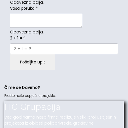
Obavezna polja.
Vaša poruka
*
Obavezna polja.
2 + 1 = ?
Pošaljite upit
Čime se bavimo?
Pratite naše uspješne projekte.
ITC Grupacija
Već godinama naša firma realizuje veliki broj uspješnih
projekata iz oblasti poljoprivrede, građevine,