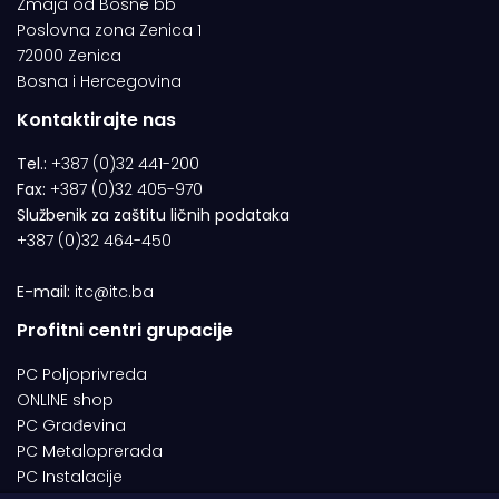
Zmaja od Bosne bb
Poslovna zona Zenica 1
72000 Zenica
Bosna i Hercegovina
Kontaktirajte nas
Tel.:
+387 (0)32 441-200
Fax:
+387 (0)32 405-970
Službenik za zaštitu ličnih podataka
+387 (0)32 464-450
E-mail:
itc@itc.ba
Profitni centri grupacije
PC Poljoprivreda
ONLINE shop
PC Građevina
PC Metaloprerada
PC Instalacije