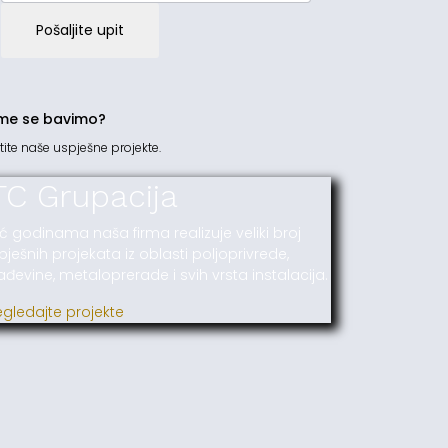
Pošaljite upit
me se bavimo?
tite naše uspješne projekte.
TC Grupacija
ć godinama naša firma realizuje veliki broj
pješnih projekata iz oblasti poljoprivrede,
ađevine, metaloprerade i svih vrsta instalacija.
egledajte projekte