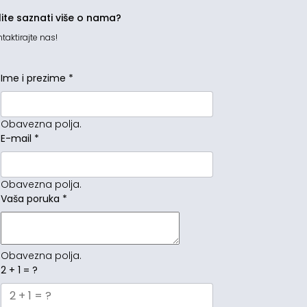
lite saznati više o nama?
taktirajte nas!
Ime i prezime
*
Obavezna polja.
E-mail
*
Obavezna polja.
Vaša poruka
*
Obavezna polja.
2 + 1 = ?