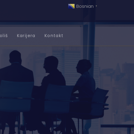
Bosnian
▼
oliš
Karijera
Kontakt