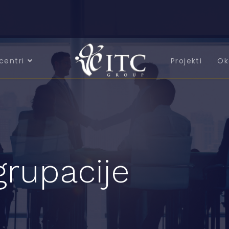
centri
Projekti
Ok
grupacije