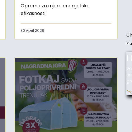
Oprema za mjere energetske
efikasnosti
30 April 2026
Či
Pra
I
Ve
us
gr
Pr