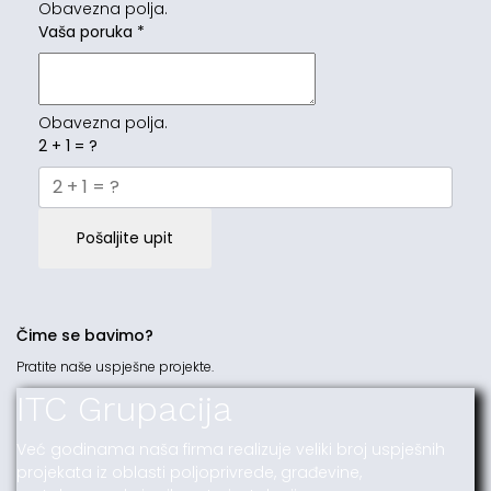
Obavezna polja.
Vaša poruka
*
Obavezna polja.
2 + 1 = ?
Pošaljite upit
Čime se bavimo?
Pratite naše uspješne projekte.
ITC Grupacija
Već godinama naša firma realizuje veliki broj uspješnih
projekata iz oblasti poljoprivrede, građevine,