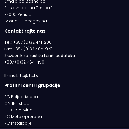
Zmaja od Bosne bb
Poslovna zona Zenica 1
72000 Zenica
Bosna i Hercegovina
Kontaktirajte nas
Tel.:
+387 (0)32 441-200
Fax:
+387 (0)32 405-970
Službenik za zaštitu ličnih podataka
+387 (0)32 464-450
E-mail:
itc@itc.ba
Profitni centri grupacije
PC Poljoprivreda
ONLINE shop
PC Građevina
PC Metaloprerada
PC Instalacije