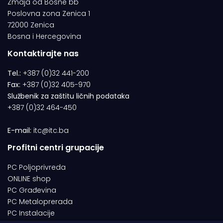
Zmaja od Bosne bb
Poslovna zona Zenica 1
72000 Zenica
Bosna i Hercegovina
Kontaktirajte nas
Tel.:
+387 (0)32 441-200
Fax:
+387 (0)32 405-970
Službenik za zaštitu ličnih podataka
+387 (0)32 464-450
E-mail:
itc@itc.ba
Profitni centri grupacije
PC Poljoprivreda
ONLINE shop
PC Građevina
PC Metaloprerada
PC Instalacije