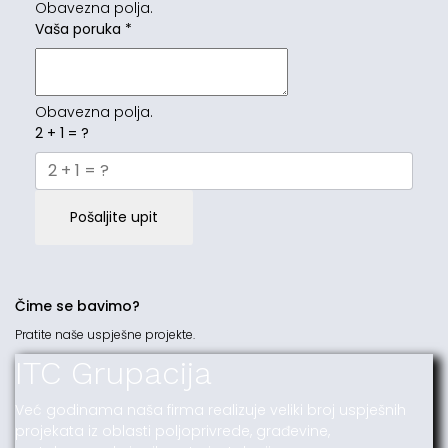
Obavezna polja.
Vaša poruka
*
Obavezna polja.
2 + 1 = ?
Pošaljite upit
Čime se bavimo?
Pratite naše uspješne projekte.
ITC Grupacija
Već godinama naša firma realizuje veliki broj uspješnih
projekata iz oblasti poljoprivrede, građevine,