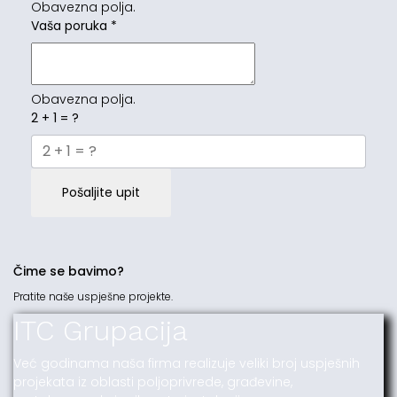
Obavezna polja.
Vaša poruka
*
Obavezna polja.
2 + 1 = ?
Pošaljite upit
Čime se bavimo?
Pratite naše uspješne projekte.
ITC Grupacija
Već godinama naša firma realizuje veliki broj uspješnih
projekata iz oblasti poljoprivrede, građevine,