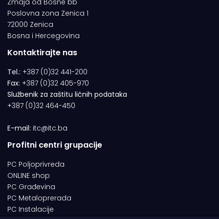
Zmaja od Bosne bb
Poslovna zona Zenica 1
72000 Zenica
Bosna i Hercegovina
Kontaktirajte nas
Tel.:
+387 (0)32 441-200
Fax:
+387 (0)32 405-970
Službenik za zaštitu ličnih podataka
+387 (0)32 464-450
E-mail:
itc@itc.ba
Profitni centri grupacije
PC Poljoprivreda
ONLINE shop
PC Građevina
PC Metaloprerada
PC Instalacije