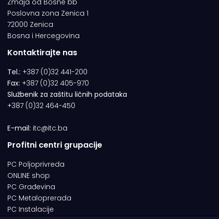
Zmaja od Bosne bb
Poslovna zona Zenica 1
72000 Zenica
Bosna i Hercegovina
Kontaktirajte nas
Tel.:
+387 (0)32 441-200
Fax:
+387 (0)32 405-970
Službenik za zaštitu ličnih podataka
+387 (0)32 464-450
E-mail:
itc@itc.ba
Profitni centri grupacije
PC Poljoprivreda
ONLINE shop
PC Građevina
PC Metaloprerada
PC Instalacije