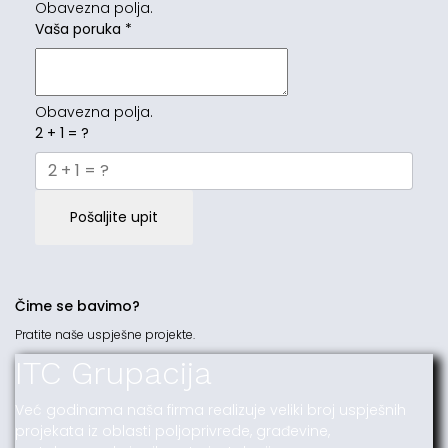
Obavezna polja.
Vaša poruka
*
Obavezna polja.
2 + 1 = ?
Pošaljite upit
Čime se bavimo?
Pratite naše uspješne projekte.
ITC Grupacija
Već godinama naša firma realizuje veliki broj uspješnih
projekata iz oblasti poljoprivrede, građevine,