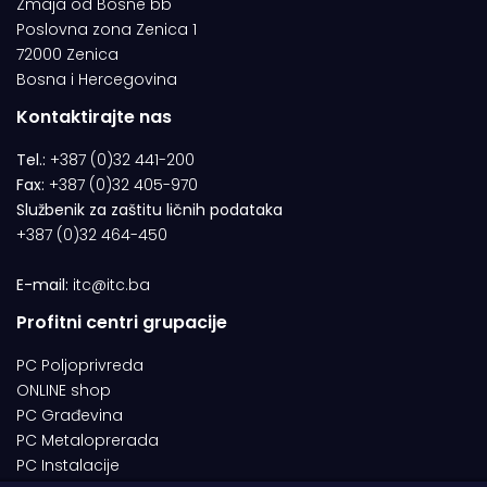
Zmaja od Bosne bb
Poslovna zona Zenica 1
72000 Zenica
Bosna i Hercegovina
Kontaktirajte nas
Tel.:
+387 (0)32 441-200
Fax:
+387 (0)32 405-970
Službenik za zaštitu ličnih podataka
+387 (0)32 464-450
E-mail:
itc@itc.ba
Profitni centri grupacije
PC Poljoprivreda
ONLINE shop
PC Građevina
PC Metaloprerada
PC Instalacije