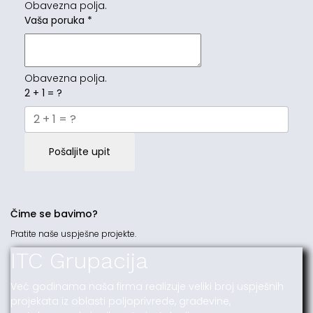
Obavezna polja.
Vaša poruka
*
Obavezna polja.
2 + 1 = ?
Pošaljite upit
Čime se bavimo?
Pratite naše uspješne projekte.
ITC Grupacija
Već godinama naša firma realizuje veliki broj uspješnih
projekata iz oblasti poljoprivrede, građevine,