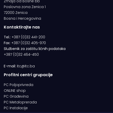
Zmaja od Bosne bb
Poslovna zona Zenica 1
72000 Zenica
Bosna i Hercegovina
Kontaktirajte nas
Tel.:
+387 (0)32 441-200
Fax:
+387 (0)32 405-970
Službenik za zaštitu ličnih podataka
+387 (0)32 464-450
E-mail:
itc@itc.ba
Profitni centri grupacije
PC Poljoprivreda
ONLINE shop
PC Građevina
PC Metaloprerada
PC Instalacije