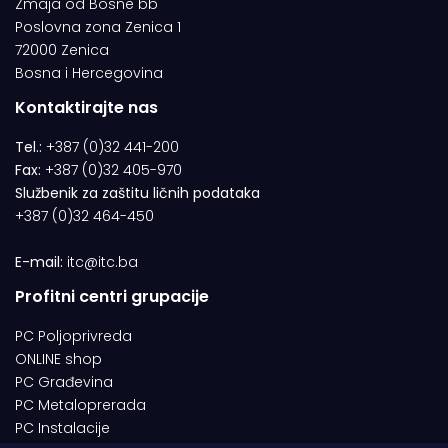
Zmaja od Bosne bb
Poslovna zona Zenica 1
72000 Zenica
Bosna i Hercegovina
Kontaktirajte nas
Tel.:
+387 (0)32 441-200
Fax:
+387 (0)32 405-970
Službenik za zaštitu ličnih podataka
+387 (0)32 464-450
E-mail:
itc@itc.ba
Profitni centri grupacije
PC Poljoprivreda
ONLINE shop
PC Građevina
PC Metaloprerada
PC Instalacije