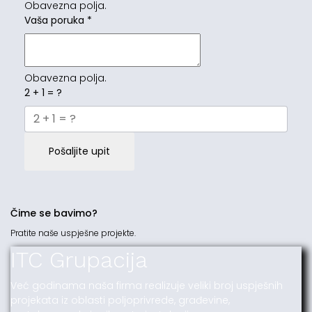
Obavezna polja.
Vaša poruka
*
Obavezna polja.
2 + 1 = ?
Pošaljite upit
Čime se bavimo?
Pratite naše uspješne projekte.
ITC Grupacija
Već godinama naša firma realizuje veliki broj uspješnih
projekata iz oblasti poljoprivrede, građevine,