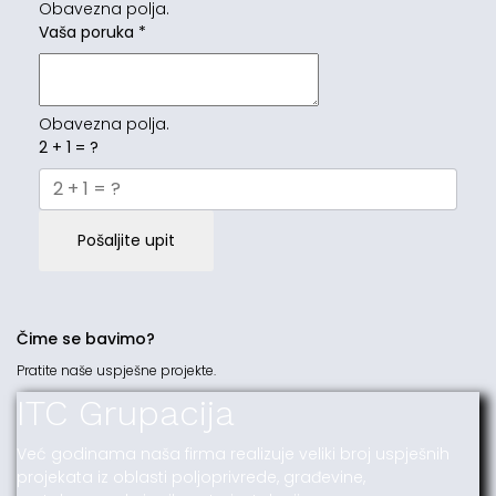
Obavezna polja.
Vaša poruka
*
Obavezna polja.
2 + 1 = ?
Pošaljite upit
Čime se bavimo?
Pratite naše uspješne projekte.
ITC Grupacija
Već godinama naša firma realizuje veliki broj uspješnih
projekata iz oblasti poljoprivrede, građevine,