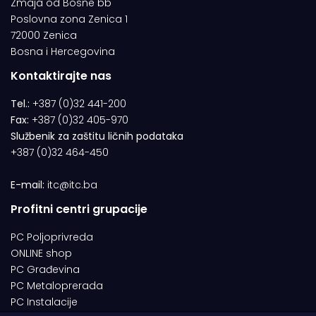
Zmaja od Bosne bb
Poslovna zona Zenica 1
72000 Zenica
Bosna i Hercegovina
Kontaktirajte nas
Tel.:
+387 (0)32 441-200
Fax:
+387 (0)32 405-970
Službenik za zaštitu ličnih podataka
+387 (0)32 464-450
E-mail:
itc@itc.ba
Profitni centri grupacije
PC Poljoprivreda
ONLINE shop
PC Građevina
PC Metaloprerada
PC Instalacije