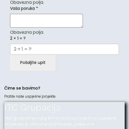
Obavezna polja.
Vaša poruka
*
Obavezna polja.
2 + 1 = ?
Pošaljite upit
Čime se bavimo?
Pratite naše uspješne projekte.
ITC Grupacija
Već godinama naša firma realizuje veliki broj uspješnih
projekata iz oblasti poljoprivrede, građevine,