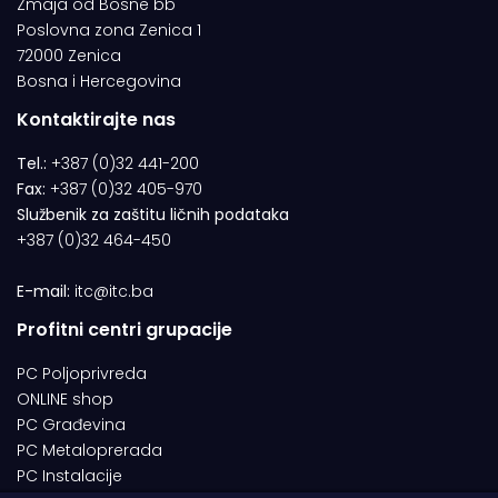
Zmaja od Bosne bb
Poslovna zona Zenica 1
72000 Zenica
Bosna i Hercegovina
Kontaktirajte nas
Tel.:
+387 (0)32 441-200
Fax:
+387 (0)32 405-970
Službenik za zaštitu ličnih podataka
+387 (0)32 464-450
E-mail:
itc@itc.ba
Profitni centri grupacije
PC Poljoprivreda
ONLINE shop
PC Građevina
PC Metaloprerada
PC Instalacije