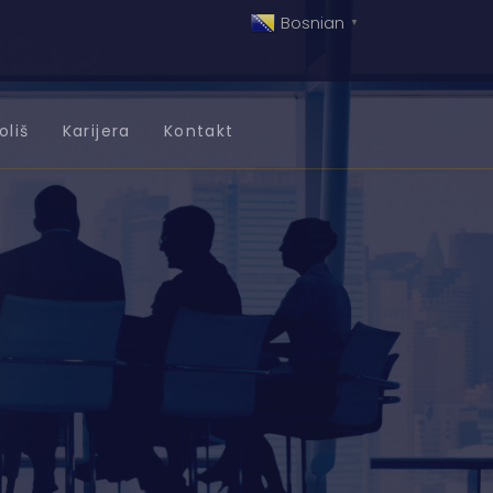
Bosnian
▼
oliš
Karijera
Kontakt