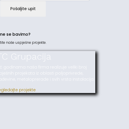
Pošaljite upit
me se bavimo?
tite naše uspješne projekte.
TC Grupacija
ć godinama naša firma realizuje veliki broj
pješnih projekata iz oblasti poljoprivrede,
ađevine, metaloprerade i svih vrsta instalacija.
egledajte projekte