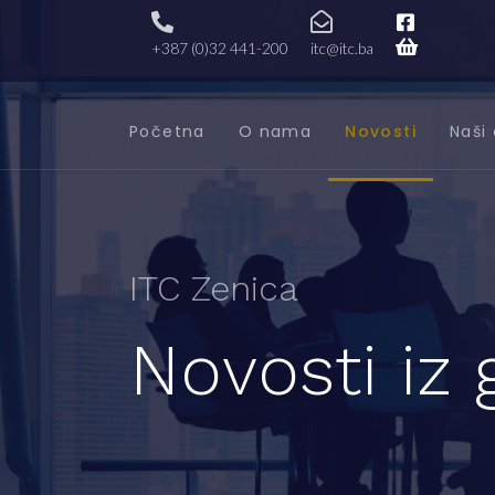
+387 (0)32 441-200
itc@itc.ba
Početna
O nama
Novosti
Naši 
ITC Zenica
Novosti iz 