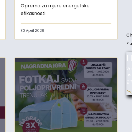
Oprema za mjere energetske
efikasnosti
30 April 2026
Či
Pra
I
Ve
us
gr
Pr