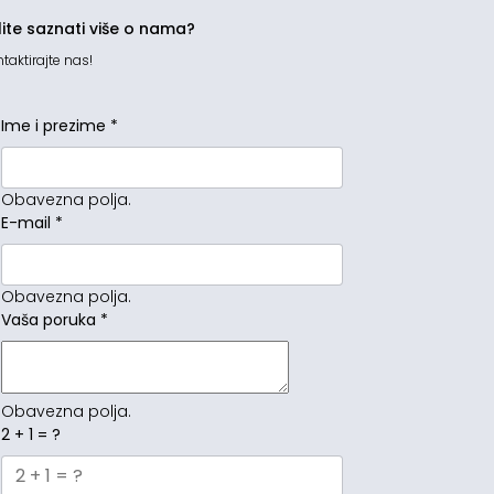
lite saznati više o nama?
taktirajte nas!
Ime i prezime
*
Obavezna polja.
E-mail
*
Obavezna polja.
Vaša poruka
*
Obavezna polja.
2 + 1 = ?