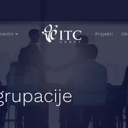
centri
Projekti
Ok
grupacije