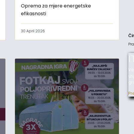
Oprema za mjere energetske
efikasnosti
30 April 2026
Či
Pra
I
Ve
us
gr
Pr