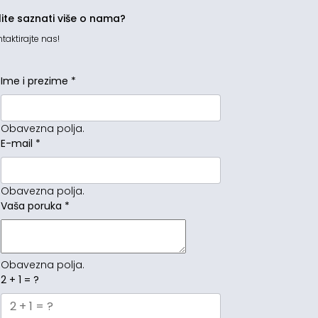
lite saznati više o nama?
taktirajte nas!
Ime i prezime
*
Obavezna polja.
E-mail
*
Obavezna polja.
Vaša poruka
*
Obavezna polja.
2 + 1 = ?