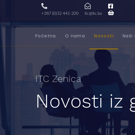
+387 (0)32 441-200
itc@itc.ba
Početna
O nama
Novosti
Naši 
ITC Zenica
Novosti iz 