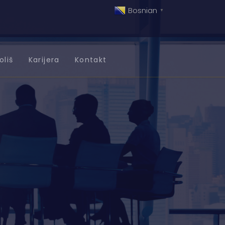
Bosnian
▼
oliš
Karijera
Kontakt