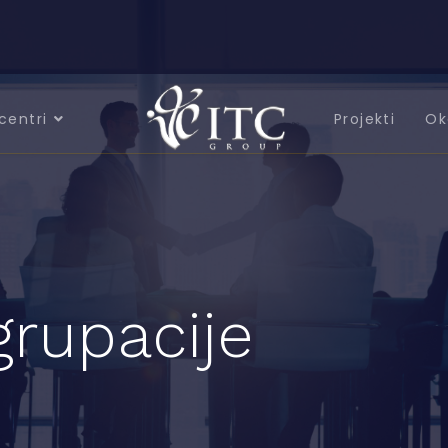
centri
Projekti
Ok
grupacije