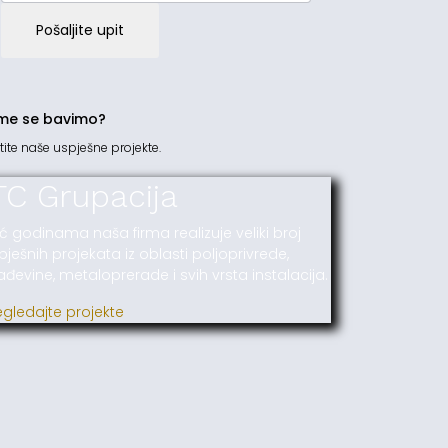
Pošaljite upit
me se bavimo?
tite naše uspješne projekte.
TC Grupacija
ć godinama naša firma realizuje veliki broj
pješnih projekata iz oblasti poljoprivrede,
ađevine, metaloprerade i svih vrsta instalacija.
egledajte projekte