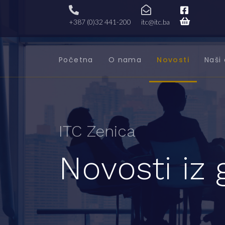
+387 (0)32 441-200
itc@itc.ba
Početna
O nama
Novosti
Naši 
ITC Zenica
Novosti iz 