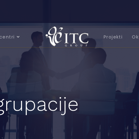
centri
Projekti
Ok
grupacije