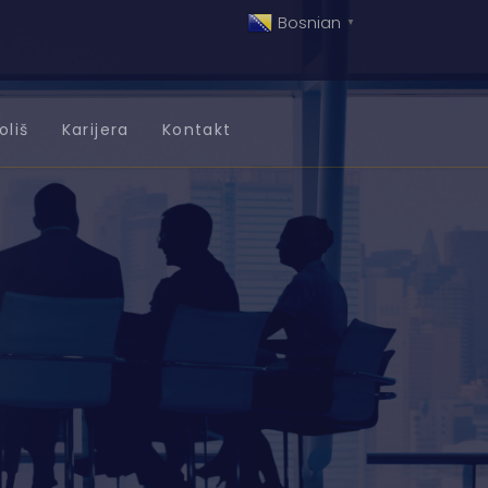
Bosnian
▼
oliš
Karijera
Kontakt