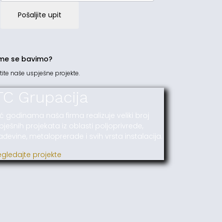
Pošaljite upit
me se bavimo?
tite naše uspješne projekte.
TC Grupacija
ć godinama naša firma realizuje veliki broj
pješnih projekata iz oblasti poljoprivrede,
ađevine, metaloprerade i svih vrsta instalacija.
egledajte projekte