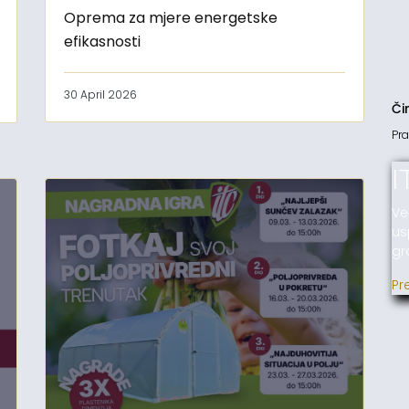
Oprema za mjere energetske
efikasnosti
30 April 2026
Či
Pra
I
Ve
us
gr
Pr