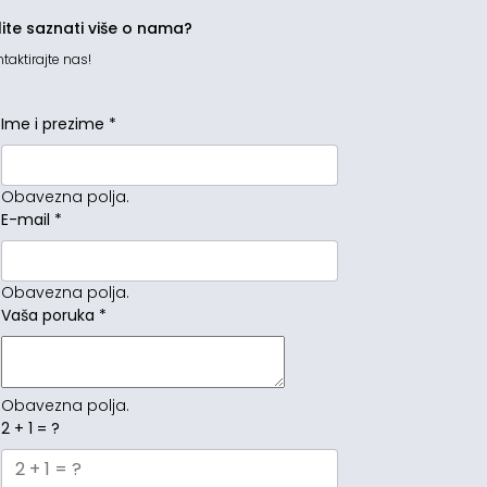
lite saznati više o nama?
taktirajte nas!
Ime i prezime
*
Obavezna polja.
E-mail
*
Obavezna polja.
Vaša poruka
*
Obavezna polja.
2 + 1 = ?