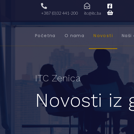
+387 (0)32 441-200
itc@itc.ba
Početna
O nama
Novosti
Naši 
ITC Zenica
Novosti iz 