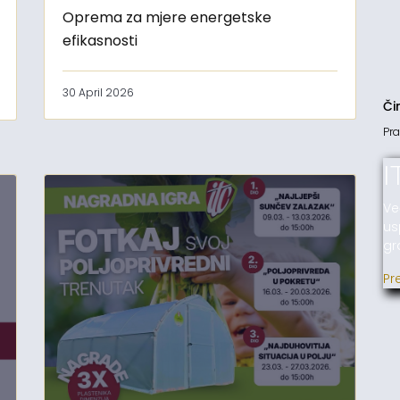
Oprema za mjere energetske
efikasnosti
30 April 2026
Či
Pra
I
Ve
us
gr
Pr