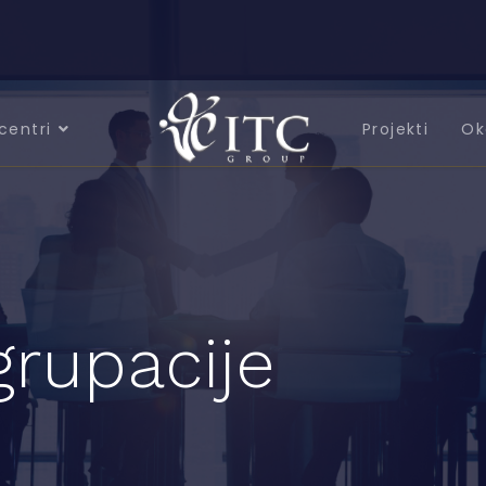
centri
Projekti
Ok
grupacije