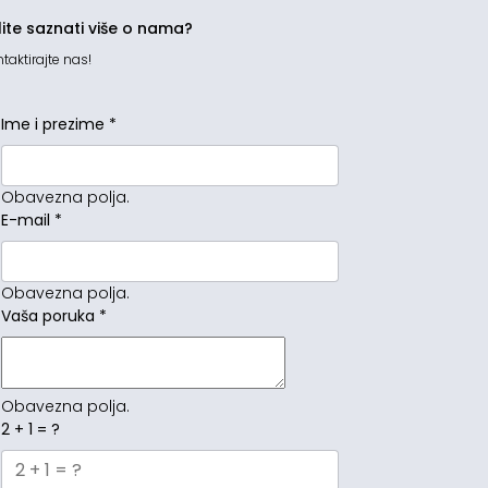
lite saznati više o nama?
taktirajte nas!
Ime i prezime
*
Obavezna polja.
E-mail
*
Obavezna polja.
Vaša poruka
*
Obavezna polja.
2 + 1 = ?