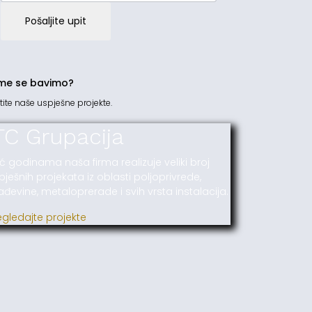
Pošaljite upit
me se bavimo?
tite naše uspješne projekte.
TC Grupacija
ć godinama naša firma realizuje veliki broj
pješnih projekata iz oblasti poljoprivrede,
ađevine, metaloprerade i svih vrsta instalacija.
egledajte projekte