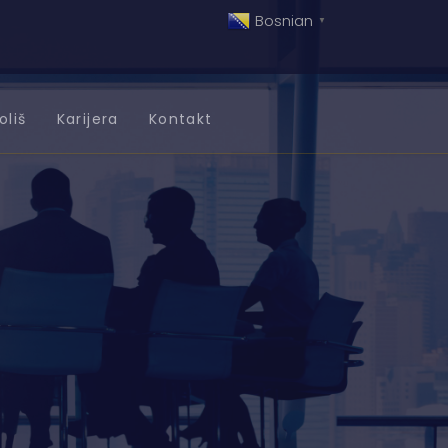
Bosnian
▼
oliš
Karijera
Kontakt