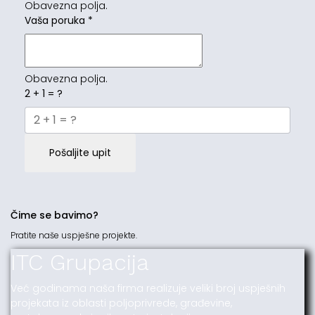
Obavezna polja.
Vaša poruka
*
Obavezna polja.
2 + 1 = ?
Pošaljite upit
Čime se bavimo?
Pratite naše uspješne projekte.
ITC Grupacija
Već godinama naša firma realizuje veliki broj uspješnih
projekata iz oblasti poljoprivrede, građevine,