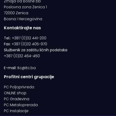
Zmaja od Bosne bb
Poslovna zona Zenica 1
72000 Zenica
Bosna i Hercegovina
Kontaktirajte nas
Tel.:
+387 (0)32 441-200
Fax:
+387 (0)32 405-970
Službenik za zaštitu ličnih podataka
+387 (0)32 464-450
E-mail:
itc@itc.ba
Profitni centri grupacije
PC Poljoprivreda
ONLINE shop
PC Građevina
PC Metaloprerada
PC Instalacije