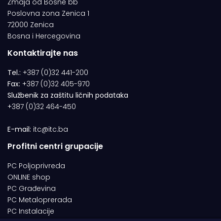
Zmaja od Bosne bb
Poslovna zona Zenica 1
72000 Zenica
Bosna i Hercegovina
Kontaktirajte nas
Tel.:
+387 (0)32 441-200
Fax:
+387 (0)32 405-970
Službenik za zaštitu ličnih podataka
+387 (0)32 464-450
E-mail:
itc@itc.ba
Profitni centri grupacije
PC Poljoprivreda
ONLINE shop
PC Građevina
PC Metaloprerada
PC Instalacije