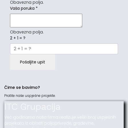
Obavezna polja.
Vaša poruka
*
Obavezna polja.
2 + 1 = ?
Pošaljite upit
Čime se bavimo?
Pratite naše uspješne projekte.
ITC Grupacija
Već godinama naša firma realizuje veliki broj uspješnih
projekata iz oblasti poljoprivrede, građevine,