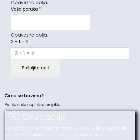
Obavezna polja.
Vaša poruka
*
Obavezna polja.
2 + 1 = ?
Pošaljite upit
Čime se bavimo?
Pratite naše uspješne projekte.
ITC Grupacija
Već godinama naša firma realizuje veliki broj uspješnih
projekata iz oblasti poljoprivrede, građevine,