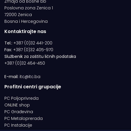
Zmaja od Bosne bb
Poslovna zona Zenica 1
72000 Zenica
Bosna i Hercegovina
Kontaktirajte nas
Tel.:
+387 (0)32 441-200
Fax:
+387 (0)32 405-970
Službenik za zaštitu ličnih podataka
+387 (0)32 464-450
E-mail:
itc@itc.ba
Profitni centri grupacije
PC Poljoprivreda
ONLINE shop
PC Građevina
PC Metaloprerada
PC Instalacije