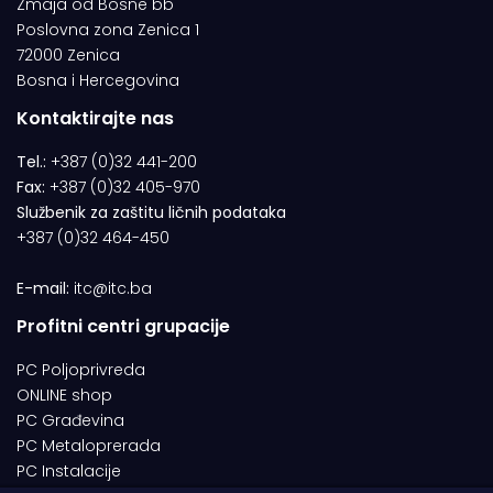
Zmaja od Bosne bb
Poslovna zona Zenica 1
72000 Zenica
Bosna i Hercegovina
Kontaktirajte nas
Tel.:
+387 (0)32 441-200
Fax:
+387 (0)32 405-970
Službenik za zaštitu ličnih podataka
+387 (0)32 464-450
E-mail:
itc@itc.ba
Profitni centri grupacije
PC Poljoprivreda
ONLINE shop
PC Građevina
PC Metaloprerada
PC Instalacije