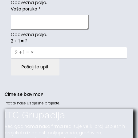
Obavezna polja.
Vaša poruka
*
Obavezna polja.
2 + 1 = ?
Pošaljite upit
Čime se bavimo?
Pratite naše uspješne projekte.
ITC Grupacija
Već godinama naša firma realizuje veliki broj uspješnih
projekata iz oblasti poljoprivrede, građevine,