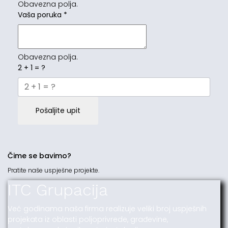
Obavezna polja.
Vaša poruka
*
Obavezna polja.
2 + 1 = ?
Pošaljite upit
Čime se bavimo?
Pratite naše uspješne projekte.
ITC Grupacija
Već godinama naša firma realizuje veliki broj uspješnih
projekata iz oblasti poljoprivrede, građevine,