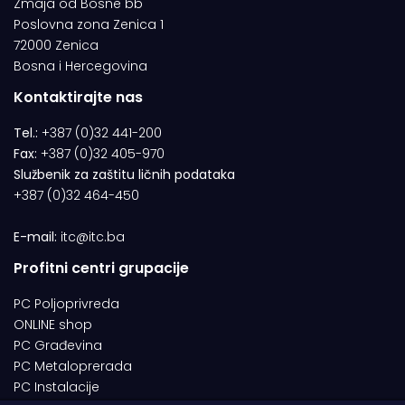
Zmaja od Bosne bb
Poslovna zona Zenica 1
72000 Zenica
Bosna i Hercegovina
Kontaktirajte nas
Tel.:
+387 (0)32 441-200
Fax:
+387 (0)32 405-970
Službenik za zaštitu ličnih podataka
+387 (0)32 464-450
E-mail:
itc@itc.ba
Profitni centri grupacije
PC Poljoprivreda
ONLINE shop
PC Građevina
PC Metaloprerada
PC Instalacije