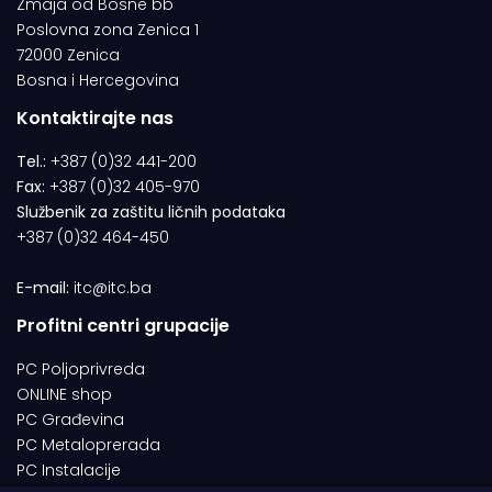
Zmaja od Bosne bb
Poslovna zona Zenica 1
72000 Zenica
Bosna i Hercegovina
Kontaktirajte nas
Tel.:
+387 (0)32 441-200
Fax:
+387 (0)32 405-970
Službenik za zaštitu ličnih podataka
+387 (0)32 464-450
E-mail:
itc@itc.ba
Profitni centri grupacije
PC Poljoprivreda
ONLINE shop
PC Građevina
PC Metaloprerada
PC Instalacije