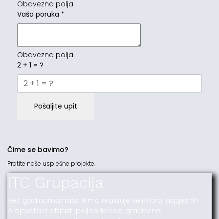
Obavezna polja.
Vaša poruka
*
Obavezna polja.
2 + 1 = ?
Pošaljite upit
Čime se bavimo?
Pratite naše uspješne projekte.
ITC Grupacija
Već godinama naša firma realizuje veliki broj uspješnih
projekata iz oblasti poljoprivrede, građevine,