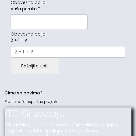
Obavezna polja.
Vaša poruka
*
Obavezna polja.
2 + 1 = ?
Pošaljite upit
Čime se bavimo?
Pratite naše uspješne projekte.
ITC Grupacija
Već godinama naša firma realizuje veliki broj uspješnih
projekata iz oblasti poljoprivrede, građevine,