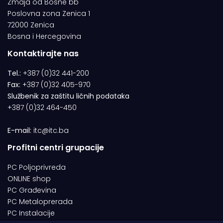
Zmaja od Bosne bb
Poslovna zona Zenica 1
72000 Zenica
Bosna i Hercegovina
Kontaktirajte nas
Tel.:
+387 (0)32 441-200
Fax:
+387 (0)32 405-970
Službenik za zaštitu ličnih podataka
+387 (0)32 464-450
E-mail:
itc@itc.ba
Profitni centri grupacije
PC Poljoprivreda
ONLINE shop
PC Građevina
PC Metaloprerada
PC Instalacije