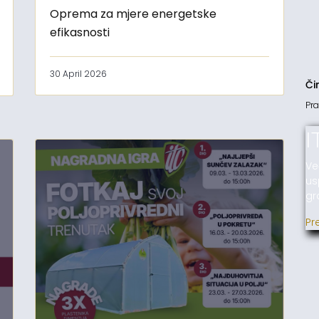
Oprema za mjere energetske
efikasnosti
30 April 2026
Či
Pra
I
Ve
us
gr
Pr