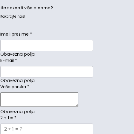
lite saznati više o nama?
taktirajte nas!
Ime i prezime
*
Obavezna polja.
E-mail
*
Obavezna polja.
Vaša poruka
*
Obavezna polja.
2 + 1 = ?