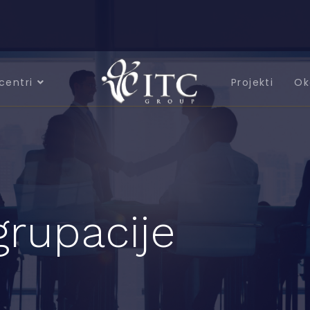
centri
Projekti
Ok
grupacije