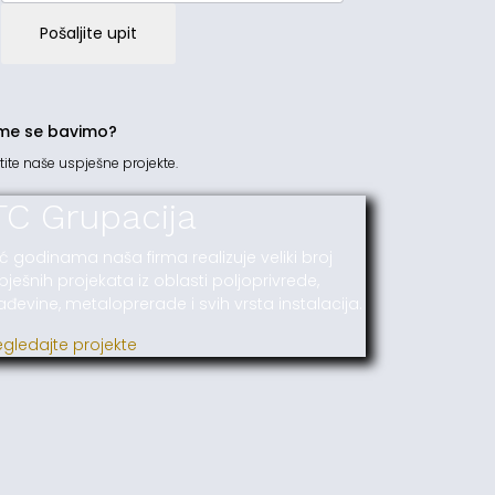
Pošaljite upit
me se bavimo?
tite naše uspješne projekte.
TC Grupacija
ć godinama naša firma realizuje veliki broj
pješnih projekata iz oblasti poljoprivrede,
ađevine, metaloprerade i svih vrsta instalacija.
egledajte projekte