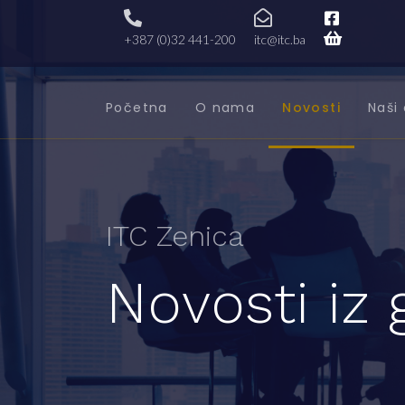
+387 (0)32 441-200
itc@itc.ba
Početna
O nama
Novosti
Naši 
ITC Zenica
Novosti iz 