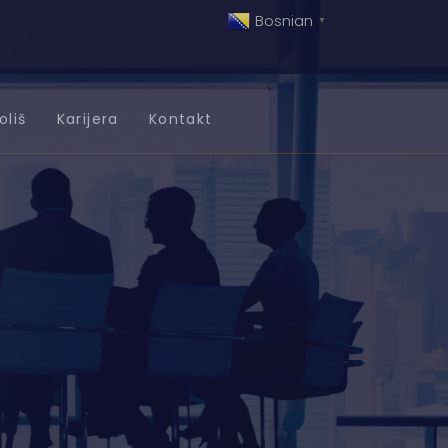
Bosnian
▼
oliš
Karijera
Kontakt