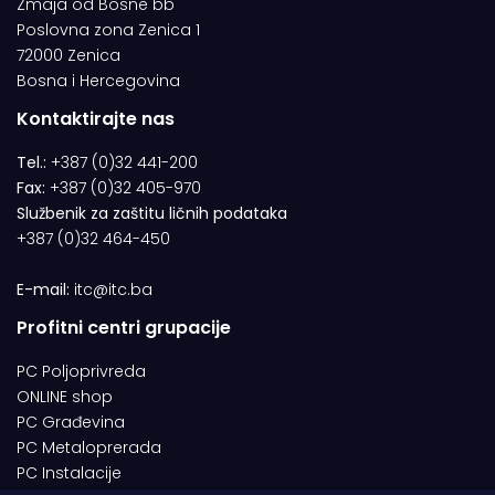
Zmaja od Bosne bb
Poslovna zona Zenica 1
72000 Zenica
Bosna i Hercegovina
Kontaktirajte nas
Tel.:
+387 (0)32 441-200
Fax:
+387 (0)32 405-970
Službenik za zaštitu ličnih podataka
+387 (0)32 464-450
E-mail:
itc@itc.ba
Profitni centri grupacije
PC Poljoprivreda
ONLINE shop
PC Građevina
PC Metaloprerada
PC Instalacije