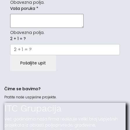
Obavezna polja.
Vaša poruka
*
Obavezna polja.
2 + 1 = ?
Pošaljite upit
Čime se bavimo?
Pratite naše uspješne projekte.
ITC Grupacija
Već godinama naša firma realizuje veliki broj uspješnih
projekata iz oblasti poljoprivrede, građevine,