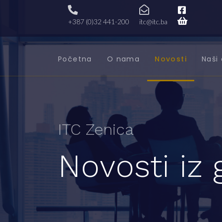
+387 (0)32 441-200
itc@itc.ba
Početna
O nama
Novosti
Naši 
ITC Zenica
Novosti iz 