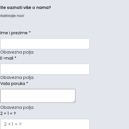
lite saznati više o nama?
taktirajte nas!
Ime i prezime
*
Obavezna polja.
E-mail
*
Obavezna polja.
Vaša poruka
*
Obavezna polja.
2 + 1 = ?