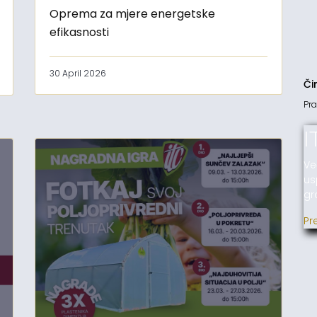
Oprema za mjere energetske
efikasnosti
30 April 2026
Či
Pra
I
Ve
us
gr
Pr