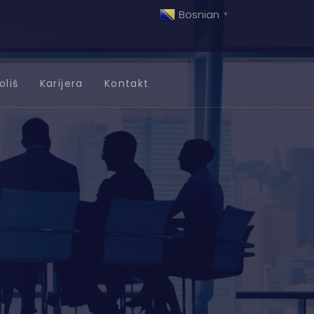
Bosnian
▼
oliš
Karijera
Kontakt