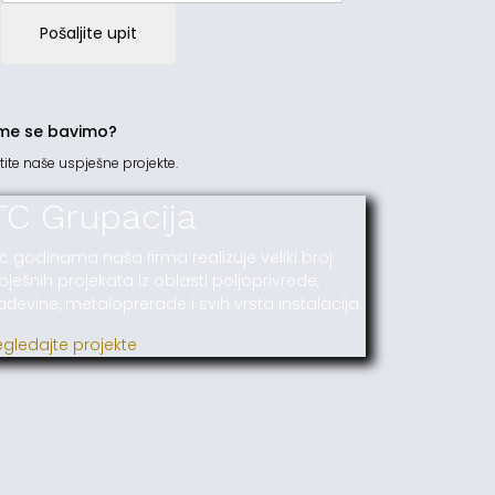
Pošaljite upit
me se bavimo?
tite naše uspješne projekte.
TC Grupacija
ć godinama naša firma realizuje veliki broj
pješnih projekata iz oblasti poljoprivrede,
ađevine, metaloprerade i svih vrsta instalacija.
egledajte projekte