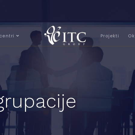
centri
Projekti
Ok
grupacije