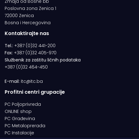
Zmaja od Bosne bb
Poslovna zona Zenica 1
72000 Zenica
Bosna i Hercegovina
Kontaktirajte nas
Tel.:
+387 (0)32 441-200
Fax:
+387 (0)32 405-970
Službenik za zaštitu ličnih podataka
+387 (0)32 464-450
E-mail:
itc@itc.ba
Profitni centri grupacije
PC Poljoprivreda
ONLINE shop
PC Građevina
PC Metaloprerada
PC Instalacije