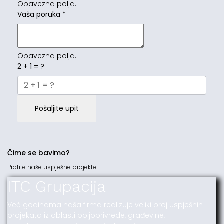
Obavezna polja.
Vaša poruka
*
Obavezna polja.
2 + 1 = ?
Pošaljite upit
Čime se bavimo?
Pratite naše uspješne projekte.
ITC Grupacija
Već godinama naša firma realizuje veliki broj uspješnih
projekata iz oblasti poljoprivrede, građevine,