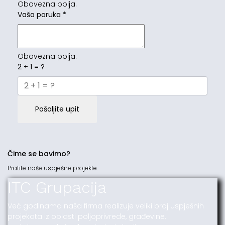
Obavezna polja.
Vaša poruka
*
Obavezna polja.
2 + 1 = ?
Pošaljite upit
Čime se bavimo?
Pratite naše uspješne projekte.
ITC Grupacija
Već godinama naša firma realizuje veliki broj uspješnih
projekata iz oblasti poljoprivrede, građevine,