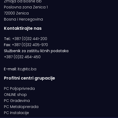
Zmaja od Bosne bb
Poslovna zona Zenica 1
72000 Zenica
Bosna i Hercegovina
Kontaktirajte nas
Tel.:
+387 (0)32 441-200
Fax:
+387 (0)32 405-970
Službenik za zaštitu ličnih podataka
+387 (0)32 464-450
E-mail:
itc@itc.ba
Profitni centri grupacije
PC Poljoprivreda
ONLINE shop
PC Građevina
PC Metaloprerada
PC Instalacije