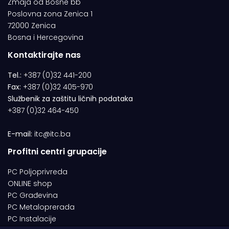
Zmaja od Bosne bb
Poslovna zona Zenica 1
72000 Zenica
Bosna i Hercegovina
Kontaktirajte nas
Tel.:
+387 (0)32 441-200
Fax:
+387 (0)32 405-970
Službenik za zaštitu ličnih podataka
+387 (0)32 464-450
E-mail:
itc@itc.ba
Profitni centri grupacije
PC Poljoprivreda
ONLINE shop
PC Građevina
PC Metaloprerada
PC Instalacije