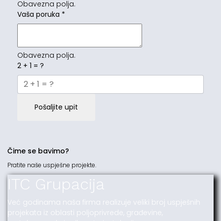
Obavezna polja.
Vaša poruka
*
Obavezna polja.
2 + 1 = ?
Pošaljite upit
Čime se bavimo?
Pratite naše uspješne projekte.
ITC Grupacija
Već godinama naša firma realizuje veliki broj uspješnih
projekata iz oblasti poljoprivrede, građevine,