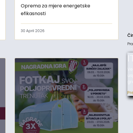
Oprema za mjere energetske
efikasnosti
30 April 2026
Či
Pra
I
Ve
us
gr
Pr