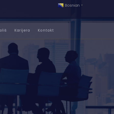
Bosnian
▼
oliš
Karijera
Kontakt