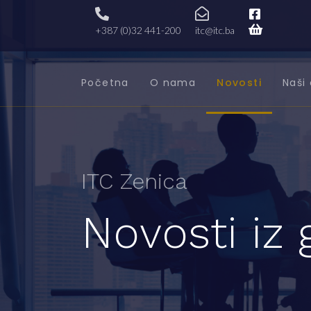
+387 (0)32 441-200
itc@itc.ba
Početna
O nama
Novosti
Naši 
ITC Zenica
Novosti iz 