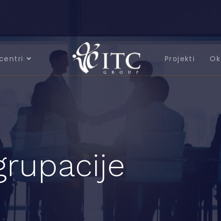
centri
Projekti
Ok
grupacije