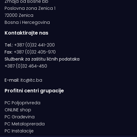
Zmaja od Bosne bb
Poslovna zona Zenica 1
72000 Zenica
Bosna i Hercegovina
Kontaktirajte nas
Tel.:
+387 (0)32 441-200
Fax:
+387 (0)32 405-970
Službenik za zaštitu ličnih podataka
+387 (0)32 464-450
E-mail:
itc@itc.ba
Profitni centri grupacije
PC Poljoprivreda
ONLINE shop
PC Građevina
PC Metaloprerada
PC Instalacije