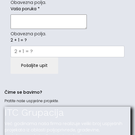
Obavezna polja.
Vaša poruka
*
Obavezna polja.
2 + 1 = ?
Pošaljite upit
Čime se bavimo?
Pratite naše uspješne projekte.
ITC Grupacija
Već godinama naša firma realizuje veliki broj uspješnih
projekata iz oblasti poljoprivrede, građevine,