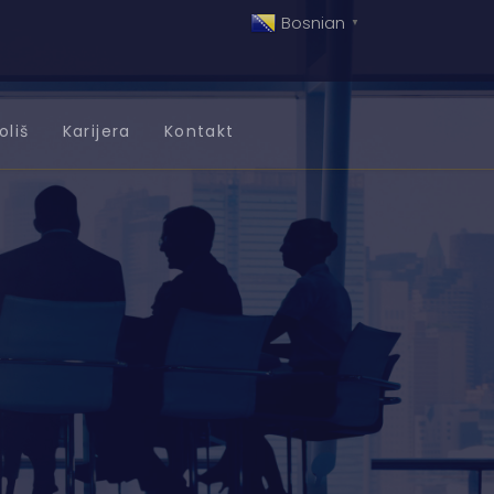
Bosnian
▼
oliš
Karijera
Kontakt