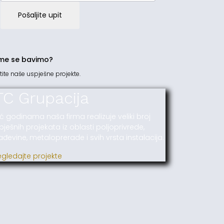
Pošaljite upit
me se bavimo?
tite naše uspješne projekte.
TC Grupacija
ć godinama naša firma realizuje veliki broj
pješnih projekata iz oblasti poljoprivrede,
ađevine, metaloprerade i svih vrsta instalacija.
egledajte projekte