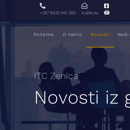
+387 (0)32 441-200
itc@itc.ba
Početna
O nama
Novosti
Naši 
ITC Zenica
Novosti iz 