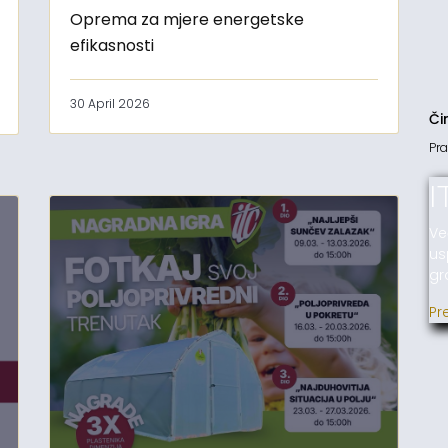
Oprema za mjere energetske
efikasnosti
30 April 2026
Či
Pra
I
Ve
us
gr
Pr