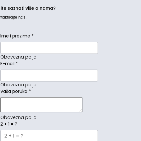
lite saznati više o nama?
taktirajte nas!
Ime i prezime
*
Obavezna polja.
E-mail
*
Obavezna polja.
Vaša poruka
*
Obavezna polja.
2 + 1 = ?