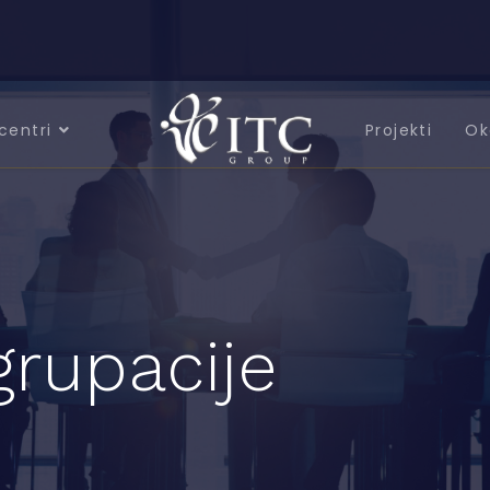
centri
Projekti
Ok
grupacije