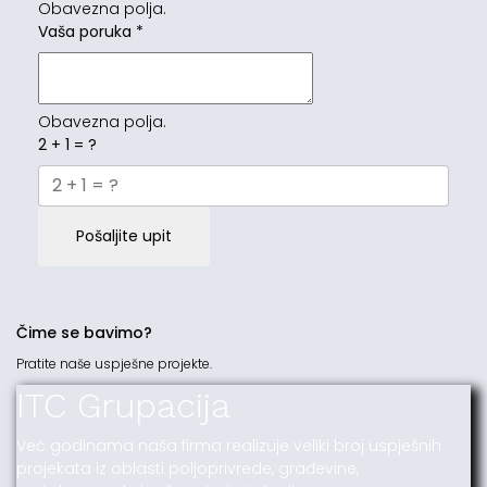
Obavezna polja.
Vaša poruka
*
Obavezna polja.
2 + 1 = ?
Pošaljite upit
Čime se bavimo?
Pratite naše uspješne projekte.
ITC Grupacija
Već godinama naša firma realizuje veliki broj uspješnih
projekata iz oblasti poljoprivrede, građevine,