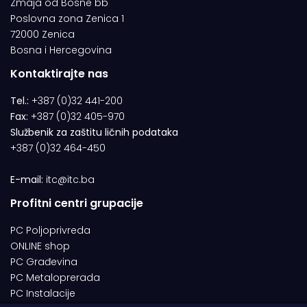
Zmaja od Bosne bb
Poslovna zona Zenica 1
72000 Zenica
Bosna i Hercegovina
Kontaktirajte nas
Tel.:
+387 (0)32 441-200
Fax:
+387 (0)32 405-970
Službenik za zaštitu ličnih podataka
+387 (0)32 464-450
E-mail:
itc@itc.ba
Profitni centri grupacije
PC Poljoprivreda
ONLINE shop
PC Građevina
PC Metaloprerada
PC Instalacije