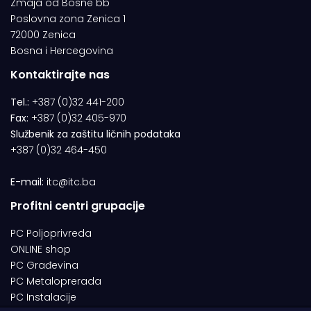
Zmaja od Bosne bb
Poslovna zona Zenica 1
72000 Zenica
Bosna i Hercegovina
Kontaktirajte nas
Tel.:
+387 (0)32 441-200
Fax:
+387 (0)32 405-970
Službenik za zaštitu ličnih podataka
+387 (0)32 464-450
E-mail:
itc@itc.ba
Profitni centri grupacije
PC Poljoprivreda
ONLINE shop
PC Građevina
PC Metaloprerada
PC Instalacije