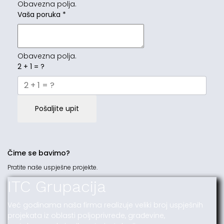
Obavezna polja.
Vaša poruka
*
Obavezna polja.
2 + 1 = ?
Pošaljite upit
Čime se bavimo?
Pratite naše uspješne projekte.
ITC Grupacija
Već godinama naša firma realizuje veliki broj uspješnih
projekata iz oblasti poljoprivrede, građevine,