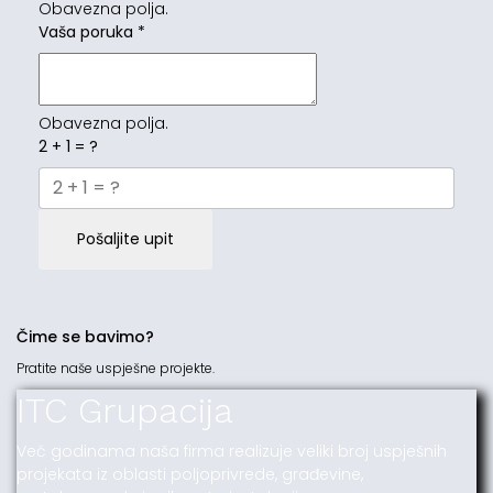
Obavezna polja.
Vaša poruka
*
Obavezna polja.
2 + 1 = ?
Pošaljite upit
Čime se bavimo?
Pratite naše uspješne projekte.
ITC Grupacija
Već godinama naša firma realizuje veliki broj uspješnih
projekata iz oblasti poljoprivrede, građevine,