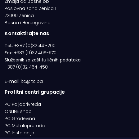
Zmaja od Bosne bb
Poslovna zona Zenica 1
72000 Zenica
Bosna i Hercegovina
Kontaktirajte nas
Tel.:
+387 (0)32 441-200
Fax:
+387 (0)32 405-970
Službenik za zaštitu ličnih podataka
+387 (0)32 464-450
E-mail:
itc@itc.ba
Profitni centri grupacije
PC Poljoprivreda
ONLINE shop
PC Građevina
PC Metaloprerada
PC Instalacije