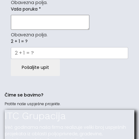
Obavezna polja.
Vaša poruka
*
Obavezna polja.
2 + 1 = ?
Pošaljite upit
Čime se bavimo?
Pratite naše uspješne projekte.
ITC Grupacija
Već godinama naša firma realizuje veliki broj uspješnih
projekata iz oblasti poljoprivrede, građevine,