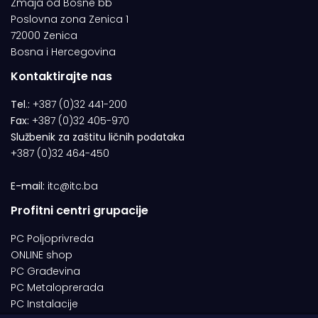
Zmaja od Bosne bb
Poslovna zona Zenica 1
72000 Zenica
Bosna i Hercegovina
Kontaktirajte nas
Tel.:
+387 (0)32 441-200
Fax:
+387 (0)32 405-970
Službenik za zaštitu ličnih podataka
+387 (0)32 464-450
E-mail:
itc@itc.ba
Profitni centri grupacije
PC Poljoprivreda
ONLINE shop
PC Građevina
PC Metaloprerada
PC Instalacije