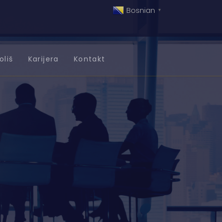
Bosnian
▼
oliš
Karijera
Kontakt