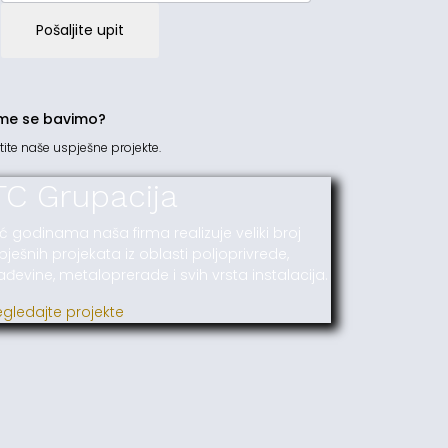
Pošaljite upit
me se bavimo?
tite naše uspješne projekte.
TC Grupacija
ć godinama naša firma realizuje veliki broj
pješnih projekata iz oblasti poljoprivrede,
ađevine, metaloprerade i svih vrsta instalacija.
egledajte projekte