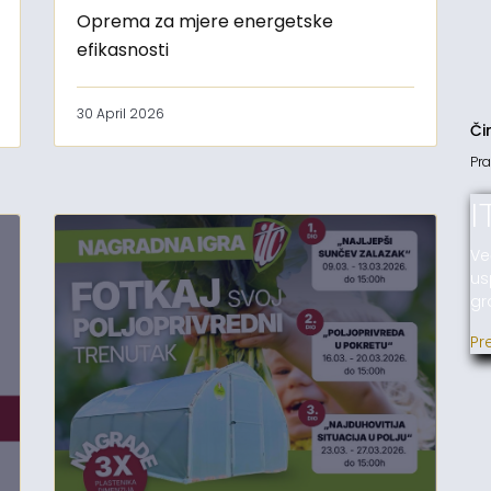
Oprema za mjere energetske
efikasnosti
30 April 2026
Či
Pra
I
Ve
us
gr
Pr