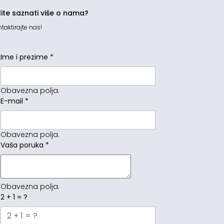
lite saznati više o nama?
taktirajte nas!
Ime i prezime
*
Obavezna polja.
E-mail
*
Obavezna polja.
Vaša poruka
*
Obavezna polja.
2 + 1 = ?