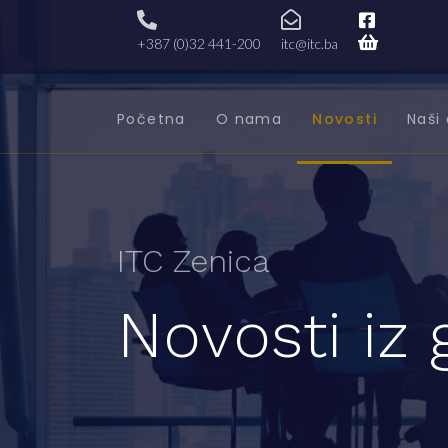
+387 (0)32 441-200
itc@itc.ba
Početna
O nama
Novosti
Naši 
ITC Zenica
Novosti iz 