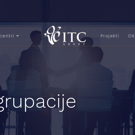
centri
Projekti
Ok
grupacije