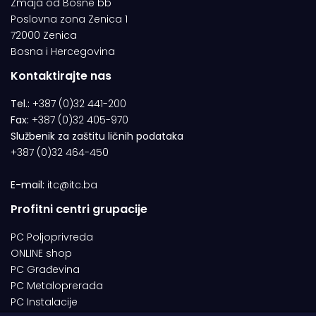
Zmaja od Bosne bb
Poslovna zona Zenica 1
72000 Zenica
Bosna i Hercegovina
Kontaktirajte nas
Tel.:
+387 (0)32 441-200
Fax:
+387 (0)32 405-970
Službenik za zaštitu ličnih podataka
+387 (0)32 464-450
E-mail:
itc@itc.ba
Profitni centri grupacije
PC Poljoprivreda
ONLINE shop
PC Građevina
PC Metaloprerada
PC Instalacije