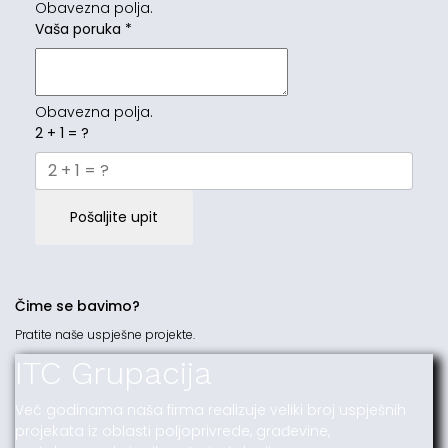
Obavezna polja.
Vaša poruka
*
Obavezna polja.
2 + 1 = ?
Pošaljite upit
Čime se bavimo?
Pratite naše uspješne projekte.
ITC Grupacija
Već godinama naša firma realizuje veliki broj uspješnih
projekata iz oblasti poljoprivrede, građevine,