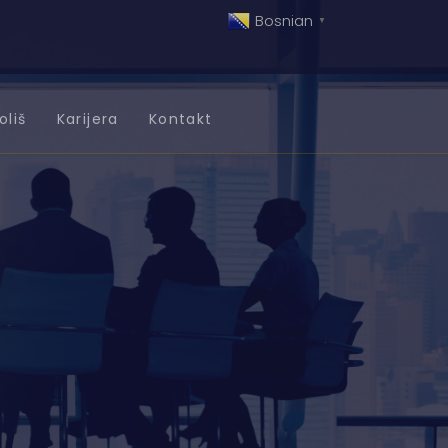
Bosnian
▼
oliš
Karijera
Kontakt