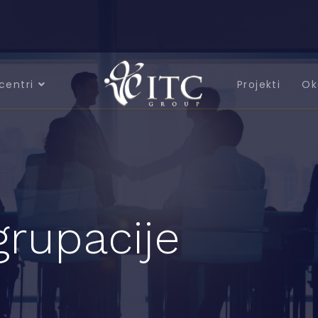
centri
Projekti
Ok
grupacije