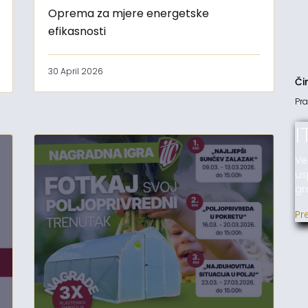
Oprema za mjere energetske
efikasnosti
30 April 2026
Či
Pra
I
Ve
us
gr
Pr