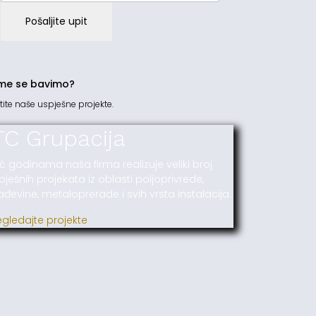
Pošaljite upit
me se bavimo?
tite naše uspješne projekte.
TC Grupacija
ć godinama naša firma realizuje veliki broj
pješnih projekata iz oblasti poljoprivrede,
ađevine, metaloprerade i svih vrsta instalacija.
egledajte projekte