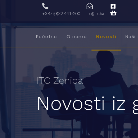
+387 (0)32 441-200
itc@itc.ba
Početna
O nama
Novosti
Naši 
ITC Zenica
Novosti iz 