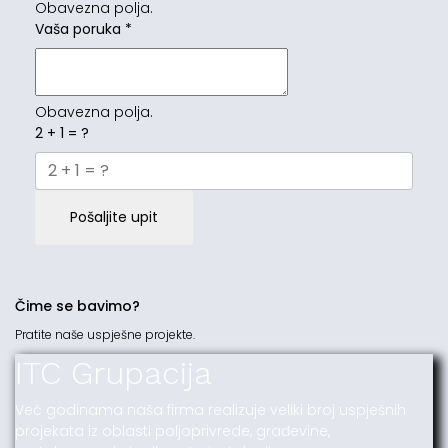
Obavezna polja.
Vaša poruka
*
Obavezna polja.
2 + 1 = ?
Pošaljite upit
Čime se bavimo?
Pratite naše uspješne projekte.
ITC Grupacija
Već godinama naša firma realizuje veliki broj uspješnih
projekata iz oblasti poljoprivrede, građevine,