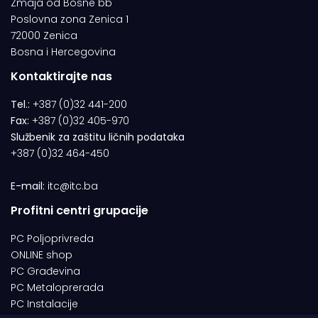
Zmaja od Bosne bb
Poslovna zona Zenica 1
72000 Zenica
Bosna i Hercegovina
Kontaktirajte nas
Tel.:
+387 (0)32 441-200
Fax:
+387 (0)32 405-970
Službenik za zaštitu ličnih podataka
+387 (0)32 464-450
E-mail:
itc@itc.ba
Profitni centri grupacije
PC Poljoprivreda
ONLINE shop
PC Građevina
PC Metaloprerada
PC Instalacije