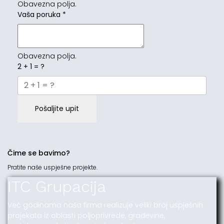
Obavezna polja.
Vaša poruka
*
Obavezna polja.
2 + 1 = ?
Pošaljite upit
Čime se bavimo?
Pratite naše uspješne projekte.
ITC Grupacija
Već godinama naša firma realizuje veliki broj uspješnih
projekata iz oblasti poljoprivrede, građevine,