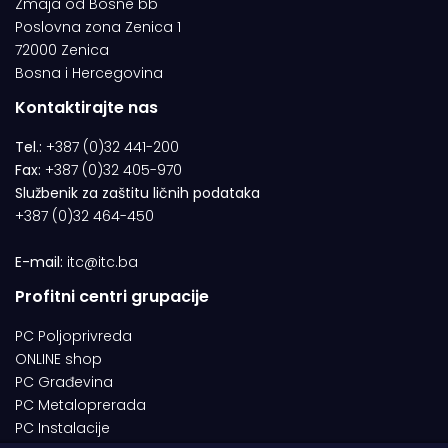
Zmaja od Bosne bb
Poslovna zona Zenica 1
72000 Zenica
Bosna i Hercegovina
Kontaktirajte nas
Tel.:
+387 (0)32 441-200
Fax:
+387 (0)32 405-970
Službenik za zaštitu ličnih podataka
+387 (0)32 464-450
E-mail:
itc@itc.ba
Profitni centri grupacije
PC Poljoprivreda
ONLINE shop
PC Građevina
PC Metaloprerada
PC Instalacije