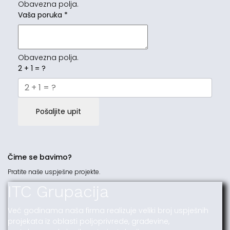
Obavezna polja.
Vaša poruka
*
Obavezna polja.
2 + 1 = ?
Pošaljite upit
Čime se bavimo?
Pratite naše uspješne projekte.
ITC Grupacija
Već godinama naša firma realizuje veliki broj uspješnih
projekata iz oblasti poljoprivrede, građevine,