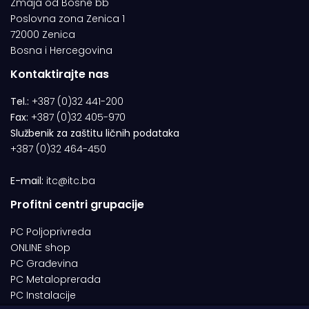
Zmaja od Bosne bb
Poslovna zona Zenica 1
72000 Zenica
Bosna i Hercegovina
Kontaktirajte nas
Tel.:
+387 (0)32 441-200
Fax:
+387 (0)32 405-970
Službenik za zaštitu ličnih podataka
+387 (0)32 464-450
E-mail:
itc@itc.ba
Profitni centri grupacije
PC Poljoprivreda
ONLINE shop
PC Građevina
PC Metaloprerada
PC Instalacije