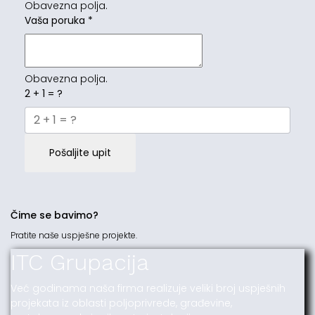
Obavezna polja.
Vaša poruka
*
Obavezna polja.
2 + 1 = ?
Pošaljite upit
Čime se bavimo?
Pratite naše uspješne projekte.
ITC Grupacija
Već godinama naša firma realizuje veliki broj uspješnih
projekata iz oblasti poljoprivrede, građevine,